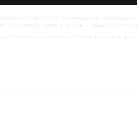
 Ltd.Internal and Dental Tic. Ltd Sti была основана с более выс
тическом секторе с зарегистрированным брендом Co Profession
 году, обеспечивает узнаваемость бренда и продвижение проду