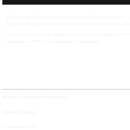
В 2016 году Co Cosmetics and Professional Personal Care Co.,
соответствии с потребностями мировой па-мембраны в косме
Агентство Co InHouse, созданное в рамках компании в 2017
социальных сетях и на цифровых площадках.
КОНТАКТЫ
Москва, Харьковский проезд д.2
admin@co-opt.ru
+7 910 410 41 09