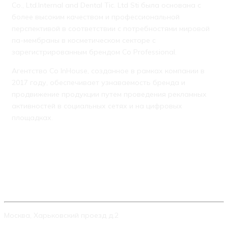
Co., Ltd.Internal and Dental Tic. Ltd Sti была основана с
более высоким качеством и профессиональной
перспективой в соответствии с потребностями мировой
па-мембраны в косметическом секторе с
зарегистрированным брендом Co Professional.
Агентство Co InHouse, созданное в рамках компании в
2017 году, обеспечивает узнаваемость бренда и
продвижение продукции путем проведения рекламных
активностей в социальных сетях и на цифровых
площадках.
КОНТАКТЫ
Москва, Харьковский проезд д.2