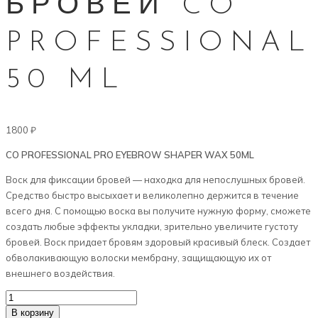
БРОВЕЙ CO
PROFESSIONAL
50 ML
1800
₽
CO PROFESSIONAL PRO EYEBROW SHAPER WAX 50ML
Воск для фиксации бровей — находка для непослушных бровей.
Средство быстро высыхает и великолепно держится в течение
всего дня. С помощью воска вы получите нужную форму, сможете
создать любые эффекты укладки, зрительно увеличите густоту
бровей. Воск придает бровям здоровый красивый блеск. Создает
обволакивающую волоски мембрану, защищающую их от
внешнего воздействия.
Количество
товара
В корзину