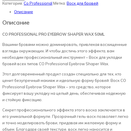
Воск
Категория:
Co Professional
Метка:
Воск для бровей
для
укладки
Описание
бровей
Co
Описание
Professional
50
ml
CO PROFESSIONAL PRO EYEBROW SHAPER WAX 50ML
Вашими бровями можно доминировать, привлекая восхищенные
взгляды окружающих. И чтобы достичь этого эффекта, вам
необходим профессиональный инструмент – Воск для укладки
бровей всех типов CO Professional Eyebrow Shaper Wax.
Этот долговременный продукт создан специально для тех, кто
ценит безупречный макияж и идеальную форму бровей. Воск CO
Professional Eyebrow Shaper Wax – это средство, которое
фиксирует вашу укладку на целый день, обеспечивая надежную
и стойкую фиксацию.
Секрет профессионального эффекта этого воска заключается в
его уникальной формуле. Прозрачный гель-воск позволяет легко
и точно моделировать брови, придавая им желаемую форму и
объем. Благодаря своей текстуре, воск легко наносится и