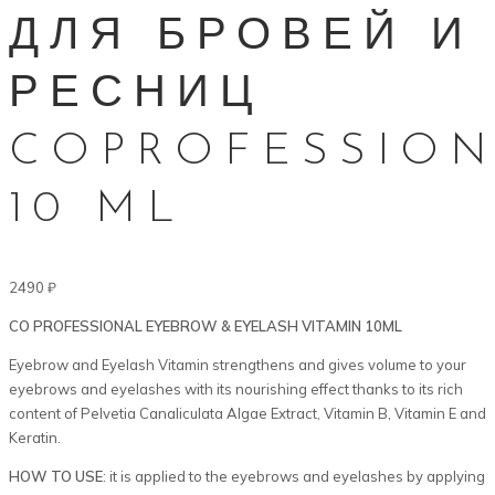
ДЛЯ БРОВЕЙ И
РЕСНИЦ
COPROFESSIO
10 ML
2490
₽
CO PROFESSIONAL EYEBROW & EYELASH VITAMIN 10ML
Eyebrow and Eyelash Vitamin strengthens and gives volume to your
eyebrows and eyelashes with its nourish­ing effect thanks to its rich
content of Pelvetia Canalicu­lata Algae Extract, Vitamin B, Vitamin E and
Keratin.
HOW TO USE
: it is applied to the eyebrows and eyelash­es by applying