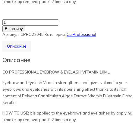
a make-up removal pad 7-2 times a day.
Количество
товара
В корзину
Сыворотка
Артикул:
CPRO22045
Категория:
Co Professional
для
бровей
и
Описание
ресниц
COPROFESSIONAL
Описание
10
ml
CO PROFESSIONAL EYEBROW & EYELASH VITAMIN 10ML
Eyebrow and Eyelash Vitamin strengthens and gives volume to your
eyebrows and eyelashes with its nourish­ing effect thanks to its rich
content of Pelvetia Canalicu­lata Algae Extract, Vitamin B, Vitamin E and
Keratin.
HOW TO USE
: it is applied to the eyebrows and eyelash­es by applying
a make-up removal pad 7-2 times a day.