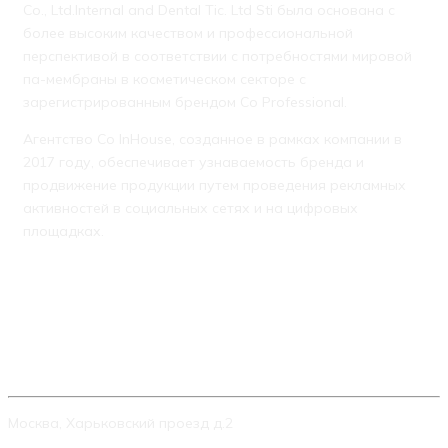
Co., Ltd.Internal and Dental Tic. Ltd Sti была основана с
более высоким качеством и профессиональной
перспективой в соответствии с потребностями мировой
па-мембраны в косметическом секторе с
зарегистрированным брендом Co Professional.
Агентство Co InHouse, созданное в рамках компании в
2017 году, обеспечивает узнаваемость бренда и
продвижение продукции путем проведения рекламных
активностей в социальных сетях и на цифровых
площадках.
КОНТАКТЫ
Москва, Харьковский проезд д.2